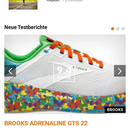
Neue Testberichte
9.4
SCORE
S
BROOKS
BROOKS ADRENALINE GTS 22
A