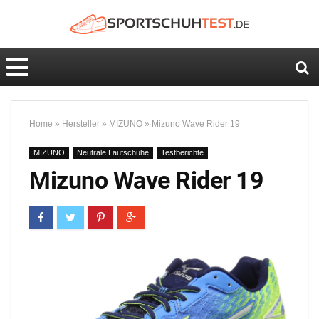
Home
»
Hersteller
»
MIZUNO
»
Mizuno Wave Rider 19
MIZUNO
Neutrale Laufschuhe
Testberichte
Mizuno Wave Rider 19