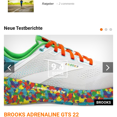
Ratgeber
2 comments
Neue Testberichte
9.4
SCORE
S
BROOKS
BROOKS ADRENALINE GTS 22
A