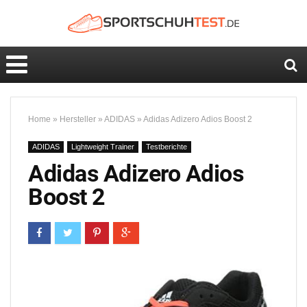
Home
»
Hersteller
»
ADIDAS
»
Adidas Adizero Adios Boost 2
ADIDAS
Lightweight Trainer
Testberichte
Adidas Adizero Adios
Boost 2