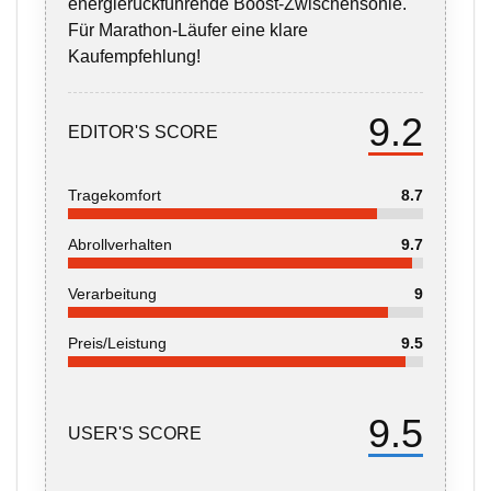
energierückführende Boost-Zwischensohle.
Für Marathon-Läufer eine klare
Kaufempfehlung!
9.2
EDITOR'S SCORE
Tragekomfort
8.7
Abrollverhalten
9.7
Verarbeitung
9
Preis/Leistung
9.5
9.5
USER'S SCORE