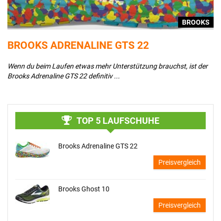
S
BROOKS
BROOKS ADRENALINE GTS 22
A
Wenn du beim Laufen etwas mehr Unterstützung brauchst, ist der
De
Brooks Adrenaline GTS 22 definitiv ...
au
TOP 5 LAUFSCHUHE
Brooks Adrenaline GTS 22
Preisvergleich
Brooks Ghost 10
Preisvergleich