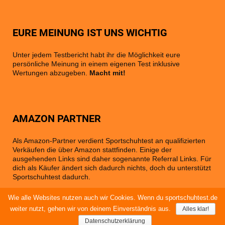
EURE MEINUNG IST UNS WICHTIG
Unter jedem Testbericht habt ihr die Möglichkeit eure
persönliche Meinung in einem eigenen Test inklusive
Wertungen abzugeben.
Macht mit!
AMAZON PARTNER
Als Amazon-Partner verdient Sportschuhtest an qualifizierten
Verkäufen die über Amazon stattfinden. Einige der
ausgehenden Links sind daher sogenannte Referral Links. Für
dich als Käufer ändert sich dadurch nichts, doch du unterstützt
Sportschuhtest dadurch.
Wie alle Websites nutzen auch wir Cookies. Wenn du sportschuhtest.de
weiter nutzt, gehen wir von deinem Einverständnis aus.
Alles klar!
©
2026 SPORTSCHUHTEST | Der Testseite für Damen- und
Herren-Laufschuhe aller Marken zum mitmachen!
Datenschutzerklärung