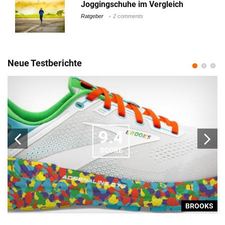
Joggingschuhe im Vergleich
Ratgeber
2 comments
Neue Testberichte
9.4
SCORE
S
BROOKS