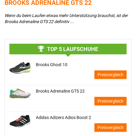
BROOKS ADRENALINE GTS 22
A
Wenn du beim Laufen etwas mehr Unterstützung brauchst, ist der
De
Brooks Adrenaline GTS 22 definitiv ...
au
TOP 5 LAUFSCHUHE
Brooks Ghost 10
Preisvergleich
Brooks Adrenaline GTS 22
Preisvergleich
Adidas Adizero Adios Boost 2
Preisvergleich